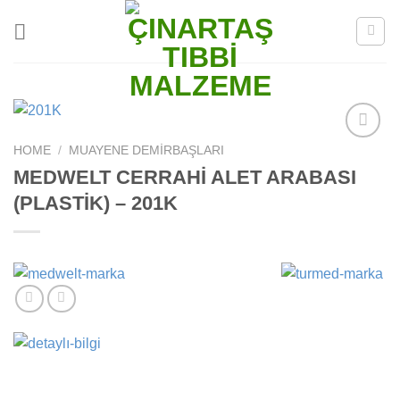
Skip
to
content
HOME
/
MUAYENE DEMIRBAŞLARI
Add to
wishlist
MEDWELT CERRAHİ ALET ARABASI
(PLASTİK) – 201K