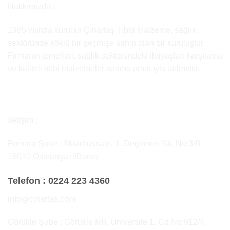
Hakkımızda :
1985 yılında kurulan Çınartaş Tıbbi Malzeme, sağlık
sektöründe köklü bir geçmişe sahip olan bir kuruluştur.
Firmanın temelleri, sağlık sektöründeki ihtiyaçları karşılama
ve kaliteli tıbbi malzemeler sunma amacıyla atılmıştır.
İletişim :
Fomara Şube : Aktarhüssam, 1. Değirmen Sk. No:3/B,
16010 Osmangazi/Bursa
Telefon :
0224 223 4360
info@cinartas.com
Görükle Şube : Görükle Mh, Üniversite 1. Cd No:912/4,