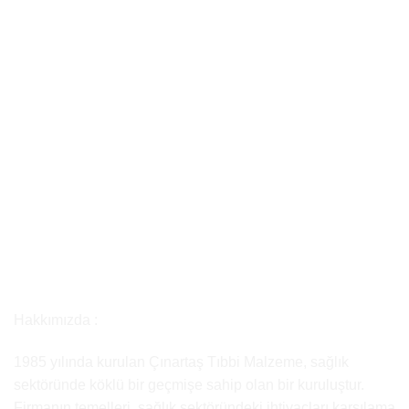
Hakkımızda :
1985 yılında kurulan Çınartaş Tıbbi Malzeme, sağlık
sektöründe köklü bir geçmişe sahip olan bir kuruluştur.
Firmanın temelleri, sağlık sektöründeki ihtiyaçları karşılama