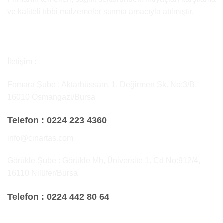
ve kaliteli tıbbi malzemeler sunma amacıyla atılmıştır.
İletişim :
Fomara Şube : Aktarhüssam, 1. Değirmen Sk. No:3/B,
16010 Osmangazi/Bursa
Telefon :
0224 223 4360
info@cinartas.com
Görükle Şube : Görükle Mh, Üniversite 1. Cd No:912/4,
16110 Nilüfer/Bursa
Telefon :
0224 442 80 64