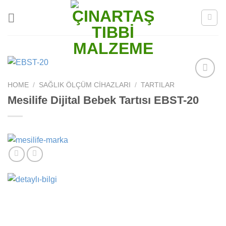
Skip
to
content
HOME
/
SAĞLIK ÖLÇÜM CIHAZLARI
/
TARTILAR
Add to
wishlist
Mesilife Dijital Bebek Tartısı EBST-20