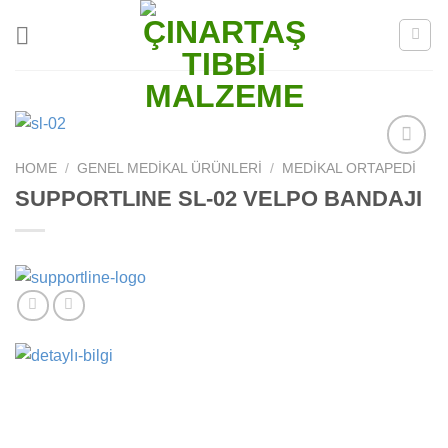
Skip
to
content
HOME
/
GENEL MEDIKAL ÜRÜNLERI
/
MEDIKAL ORTAPEDI
Add to
wishlist
SUPPORTLINE SL-02 VELPO BANDAJI