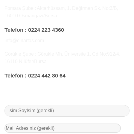
Fomara Şube : Aktarhüssam, 1. Değirmen Sk. No:3/B,
16010 Osmangazi/Bursa
Telefon :
0224 223 4360
info@cinartas.com
Görükle Şube : Görükle Mh, Üniversite 1. Cd No:912/4,
16110 Nilüfer/Bursa
Telefon :
0224 442 80 64